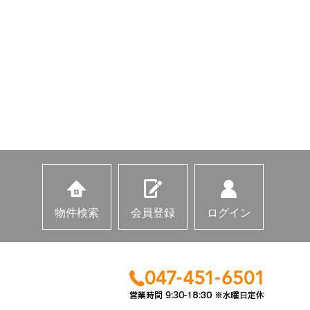
サービスの提供。
等による営業活動、及
の調査分析。
だきます。
物件検索
会員登録
ログイン
同意を得ることが困