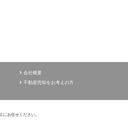
・開示等する場合は、法令の定める手続きに則って行います。
用目的
、賃貸、仲介、管理等の取引に関する契約の履行、及び情報、
目的の達成に必要な範囲での、個人情報の第三者への提供。
う商品に関する契約の履行、情報、サービスの提供。
商品・情報・サービス提供のための郵便物、電話、電子メール
願い等のマーケティング活動、顧客動向分析または商品開発等
会社概要
提供は、ご本人からの申出がありましたら取り止めさせていた
不動産売却をお考えの方
三者への提供
人情報は、以下の場合に、第三者へ提供されます。
がある場合。
エにお任せください。
基づく場合。
体または財産の保護のため必要がある場合であって、ご本人の