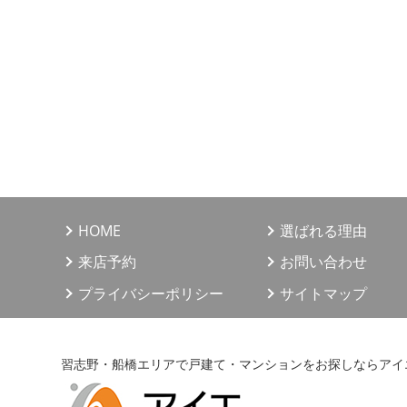
報を第三者へ提供
4. 個人情報の利
（1）不動産の売買
（2）上記1の利用
（3）当社が取り扱
（4）上記1、3の
びアンケートのお
HOME
選ばれる理由
情報、サービスの
来店予約
お問い合わせ
5. 個人情報の第
プライバシーポリシー
サイトマップ
当社が保有する個
（1）ご本人の同意
習志野・船橋エリアで戸建て・マンションをお探しならアイ
（2）法令の規定に
（3）人の生命、身