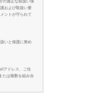
その適正な取扱い保
保護および取扱い要
トメントが守られて
取扱いと保護に努め
ilアドレス、ご住
または複数を組み合
明示等をさせていた
せん。また、個人情