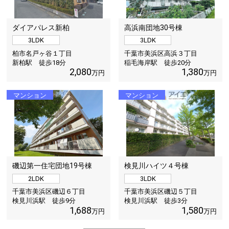
ダイアパレス新柏
高浜南団地30号棟
3LDK
3LDK
柏市名戸ヶ谷１丁目
千葉市美浜区高浜３丁目
新柏駅 徒歩
18
分
稲毛海岸駅 徒歩
20
分
2,080
1,380
万円
万円
マンション
マンション
磯辺第一住宅団地19号棟
検見川ハイツ４号棟
2LDK
3LDK
千葉市美浜区磯辺６丁目
千葉市美浜区磯辺５丁目
検見川浜駅 徒歩
9
分
検見川浜駅 徒歩
3
分
1,688
1,580
万円
万円