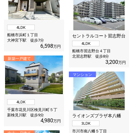
4LDK
船橋市浜町１丁目
セントラルコート習志野台
大神宮下駅 徒歩
7
分
4LDK
6,598
万円
船橋市習志野台４丁目
北習志野駅 徒歩
8
分
新築一戸建て
3,200
万円
マンション
4LDK
千葉市花見川区検見川町５丁
目
新検見川駅 徒歩
9
分
ライオンズプラザ本八幡
4,980
万円
3LDK
市川市南八幡５丁目