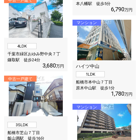
中古一戸建て
本八幡駅 徒歩
5
分
6,790
万円
マンション
4LDK
千葉市緑区おゆみ野中央７丁
目
鎌取駅 徒歩
24
分
3,680
ハイツ中山
万円
1LDK
中古一戸建て
船橋市本中山７丁目
原木中山駅 徒歩
1
分
1,780
万円
マンション
3SLDK
船橋市芝山７丁目
飯山満駅 徒歩
16
分