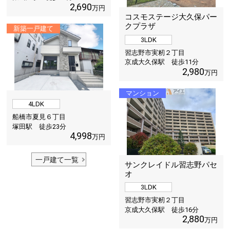
2,690
万円
コスモステージ大久保パー
クプラザ
新築一戸建て
3LDK
習志野市実籾２丁目
京成大久保駅 徒歩
11
分
2,980
万円
マンション
4LDK
船橋市夏見６丁目
塚田駅 徒歩
23
分
4,998
万円
一戸建て一覧
サンクレイドル習志野パセ
オ
3LDK
習志野市実籾２丁目
京成大久保駅 徒歩
16
分
2,880
万円