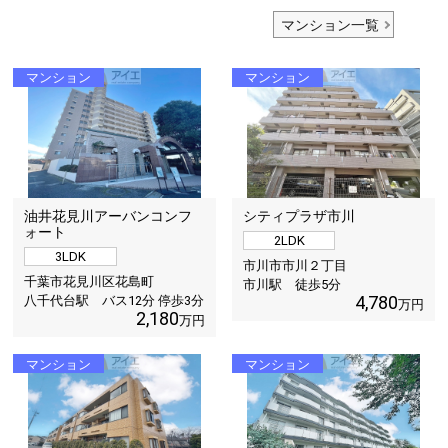
マンション一覧
マンション
マンション
油井花見川アーバンコンフ
シティプラザ市川
ォート
2LDK
3LDK
市川市市川２丁目
千葉市花見川区花島町
市川駅 徒歩
5
分
4,780
八千代台駅 バス12分 停歩3分
万円
2,180
万円
マンション
マンション