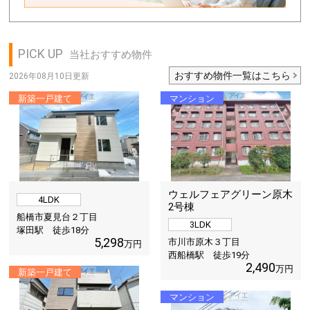
PICK UP
当社おすすめ物件
おすすめ物件一覧はこちら
2026年08月10日更新
新築一戸建て
マンション
ウェルフェアグリーン原木
4LDK
2号棟
船橋市夏見台２丁目
3LDK
塚田駅 徒歩
18
分
5,298
市川市原木３丁目
万円
西船橋駅 徒歩
19
分
2,490
万円
新築一戸建て
マンション