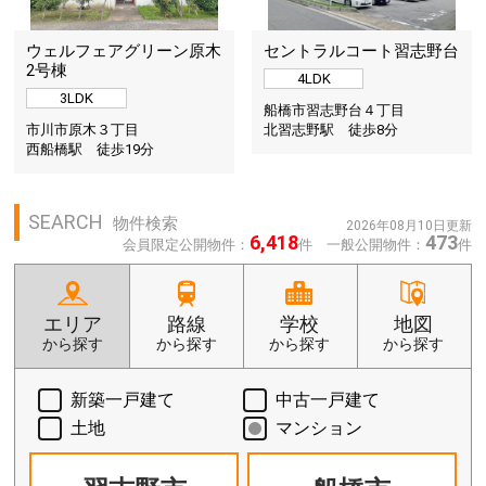
ウェルフェアグリーン原木
セントラルコート習志野台
2号棟
4LDK
3LDK
船橋市習志野台４丁目
市川市原木３丁目
北習志野駅 徒歩
8
分
西船橋駅 徒歩
19
分
SEARCH
物件検索
2026年08月10日更新
6,418
473
会員限定公開物件：
件 一般公開物件：
件
エリア
路線
学校
地図
から探す
から探す
から探す
から探す
新築一戸建て
中古一戸建て
土地
マンション