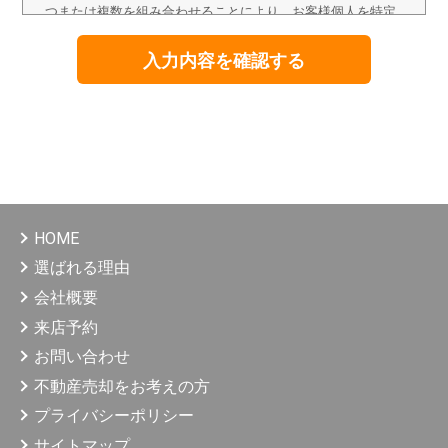
つまたは複数を組み合わせることにより、お客様個人を特定
することのできる情報をいいます。
3. 個人情報の取得、利用、提供
個人情報の取得は、適正な手段によって行うとともに、利用
目的の公表、通知、明示等をさせていただき、ご本人の同意
なく、利用目的の範囲を超えた個人情報の取扱いはいたしま
せん。また、個人情報を第三者へ提供・開示等する場合は、
法令の定める手続きに則って行います。
HOME
4. 個人情報の利用目的
（1）不動産の売買、賃貸、仲介、管理等の取引に関す
選ばれる理由
る契約の履行、及び情報、サービスの提供。
会社概要
（2）上記1の利用目的の達成に必要な範囲での、個人情
報の第三者への提供。
来店予約
（3）当社が取り扱う商品に関する契約の履行、情報、
お問い合わせ
サービスの提供。
（4）上記1、3の商品・情報・サービス提供のための郵
不動産売却をお考えの方
便物、電話、電子メール等による営業活動、及びアンケ
ートのお願い等のマーケティング活動、顧客動向分析ま
プライバシーポリシー
たは商品開発等の調査分析。
サイトマップ