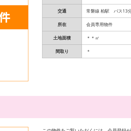
交通
常磐線 柏駅 バス13
所在
会員専用物件
土地面積
＊＊㎡
間取り
＊
この物件をご覧いただくには、会員登録が