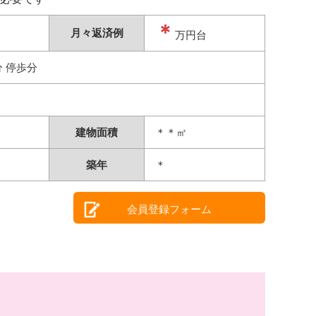
＊
月々返済例
万円台
分 停歩分
建物面積
＊＊㎡
築年
＊
会員登録フォーム