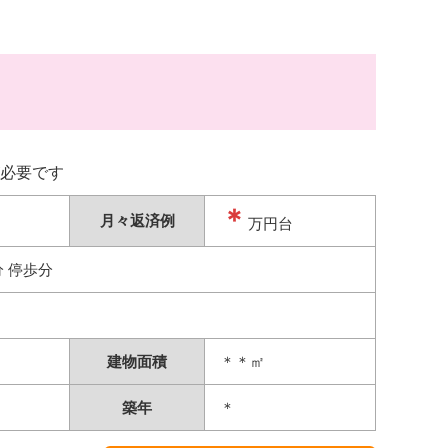
必要です
＊
月々返済例
万円台
分 停歩分
建物面積
＊＊㎡
築年
＊