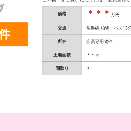
＊＊＊
価格
万円
交通
常磐線 柏駅 バス13
所在
会員専用物件
土地面積
＊＊㎡
間取り
＊