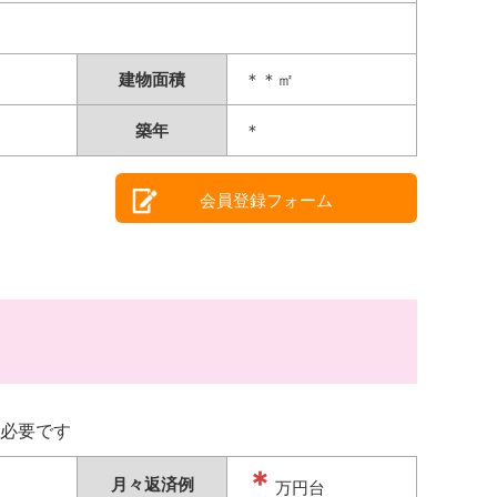
建物面積
＊＊㎡
築年
＊
会員登録フォーム
必要です
＊
月々返済例
万円台