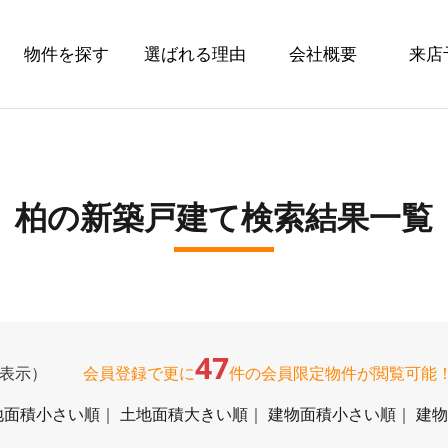
物件を探す
選ばれる理由
会社概要
来店
柏の新築戸建て検索結果一覧
47
に表示）
会員登録で更に
件の会員限定物件が閲覧可能
地面積小さい順
｜
土地面積大きい順
｜
建物面積小さい順
｜
建物