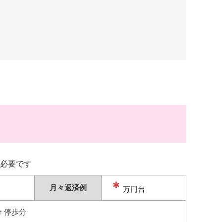
必要です
＊
月々返済例
万円台
分 停歩分