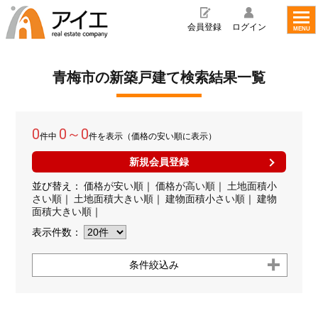
toggl
navig
会員登録
ログイン
MENU
青梅市の新築戸建て検索結果一覧
0
0～0
件中
件を表示（価格の安い順に表示）
新規会員登録
並び替え：
価格が安い順
｜
価格が高い順
｜
土地面積小
さい順
｜
土地面積大きい順
｜
建物面積小さい順
｜
建物
面積大きい順
｜
表示件数：
条件絞込み