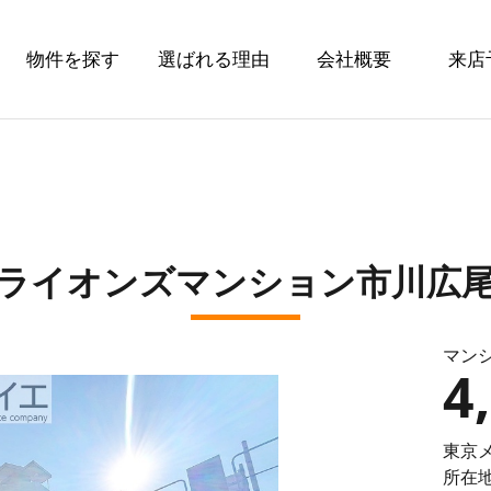
物件を探す
選ばれる理由
会社概要
来店
ン
ライオンズマンション市川広
マン
4
東京
所在