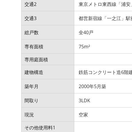
交通2
東京メトロ東西線「浦安
交通3
都営新宿線「一之江」駅
総戸数
全40戸
専有面積
75m²
専用庭面積
建物構造
鉄筋コンクリート造6階
築年月
2000年5月築
間取り
3LDK
現況
空家
その他使用料1