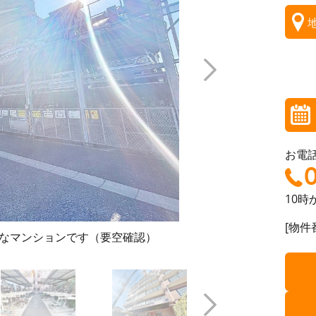
お電
10時
[物件番
なマンションです（要空確認）
清掃や修