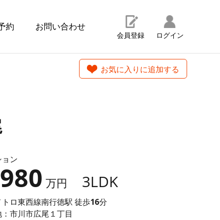
予約
お問い合わせ
会員登録
ログイン
お気に入りに追加する
尾
ション
,980
3LDK
万円
メトロ東西線南行徳駅 徒歩
16
分
地：市川市広尾１丁目