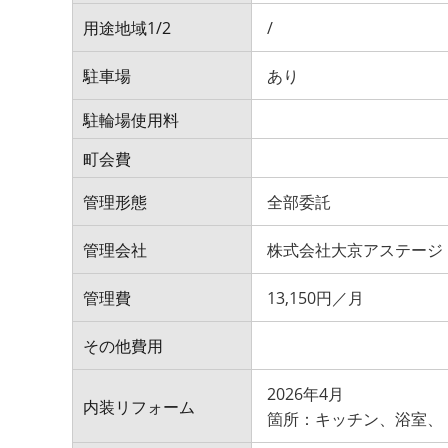
用途地域1/2
/
駐車場
あり
駐輪場使用料
町会費
管理形態
全部委託
管理会社
株式会社大京アステージ
管理費
13,150円／月
その他費用
2026年4月
内装リフォーム
箇所：キッチン、浴室、