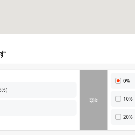
す
0%
5%）
10%
頭金
20%