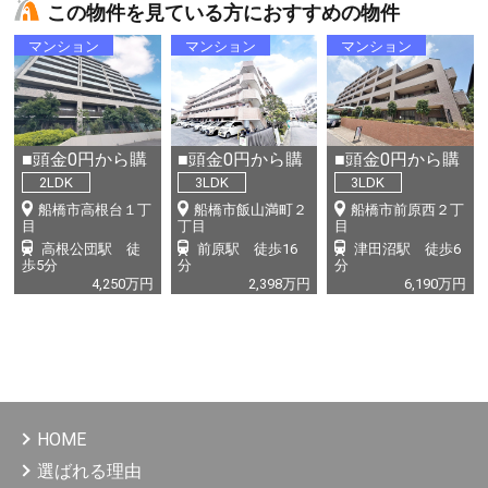
この物件を見ている方におすすめの物件
マンション
マンション
マンション
■頭金0円から購
■頭金0円から購
■頭金0円から購
入可・24時間コ
入可・新規リノ
入可・新規リノ
2LDK
3LDK
3LDK
ンシェルジュ常
ベーション■創
ベーション■創
船橋市高根台１丁
船橋市飯山満町２
船橋市前原西２丁
駐■創業55年...
業55年・フル
業55年・フル
目
丁目
目
サ...
サ...
高根公団駅 徒
前原駅 徒歩
16
津田沼駅 徒歩
6
歩
5
分
分
分
4,250
万円
2,398
万円
6,190
万円
HOME
選ばれる理由