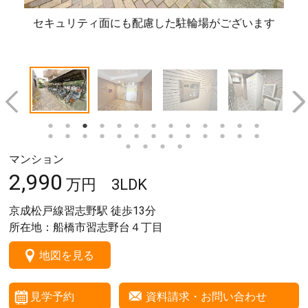
セキュリティ面にも配慮した駐輪場がございます
清
マンション
2,990
万円
3LDK
京成松戸線習志野駅 徒歩
13
分
所在地：船橋市習志野台４丁目
地図を見る
見学予約
資料請求・お問い合わせ