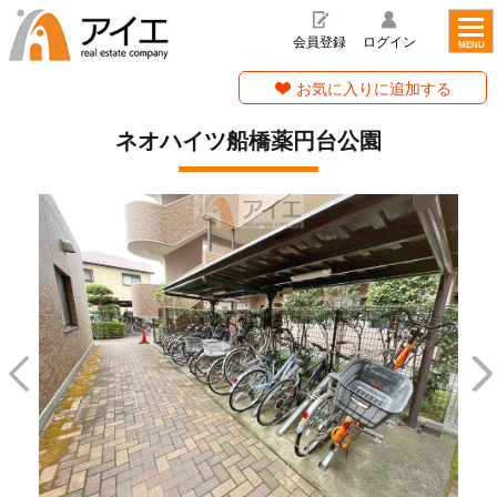
toggl
navig
会員登録
ログイン
MENU
お気に入りに追加する
ネオハイツ船橋薬円台公園