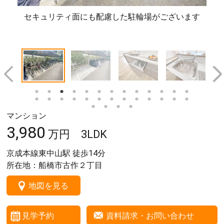
ます
豊かな生活を実現する充実の共有施設
手
マンション
3,980
万円
3LDK
京成本線東中山駅 徒歩
14
分
所在地：船橋市古作２丁目
地図を見る
見学予約
資料請求・お問い合わせ