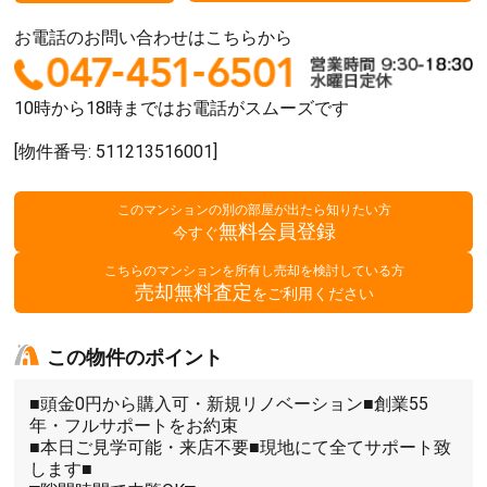
お電話のお問い合わせはこちらから
10時から18時まではお電話がスムーズです
[物件番号: 511213516001]
このマンションの別の部屋が出たら知りたい方
無料会員登録
今すぐ
こちらのマンションを所有し売却を検討している方
売却無料査定
をご利用ください
この物件のポイント
■頭金0円から購入可・新規リノベーション■創業55
年・フルサポートをお約束
■本日ご見学可能・来店不要■現地にて全てサポート致
します■