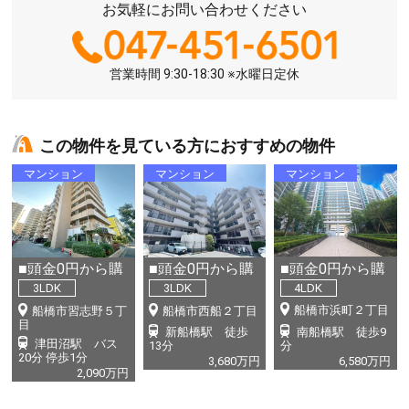
お気軽にお問い合わせください
営業時間 9:30-18:30 ※水曜日定休
この物件を見ている方におすすめの物件
マンション
マンション
マンション
■頭金0円から購
■頭金0円から購
■頭金0円から購
入可・リフォー
入可・新規リノ
入可・新規リノ
4LDK
3LDK
3LDK
ム■創業55年・
ベーション■創
ベーション■創
船橋市浜町２丁目
船橋市習志野５丁
船橋市西船２丁目
フルサポートを...
業55年・フル
業55年・フル
目
南船橋駅 徒歩
9
新船橋駅 徒歩
サ...
サ...
津田沼駅 バス
分
13
分
20分 停歩1分
6,580
万円
3,680
万円
2,090
万円