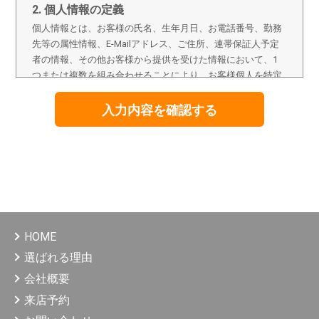
2. 個人情報の定義
個人情報とは、お客様の氏名、生年月日、お電話番号、勤務
先等の属性情報、E-Mailアドレス、ご住所、連帯保証人予定
者の情報、その他お客様から提供を受けた情報において、1
つまたは複数を組み合わせることにより、お客様個人を特定
することのできる情報をいいます。
3. 個人情報の取得、利用、提供
個人情報の取得は、適正な手段によって行うとともに、利用
目的の公表、通知、明示等をさせていただき、ご本人の同意
なく、利用目的の範囲を超えた個人情報の取扱いはいたしま
せん。また、個人情報を第三者へ提供・開示等する場合は、
法令の定める手続きに則って行います。
HOME
4. 個人情報の利用目的
（1）不動産の売買、賃貸、仲介、管理等の取引に関す
選ばれる理由
る契約の履行、及び情報、サービスの提供。
会社概要
（2）上記1の利用目的の達成に必要な範囲での、個人情
報の第三者への提供。
来店予約
（3）当社が取り扱う商品に関する契約の履行、情報、