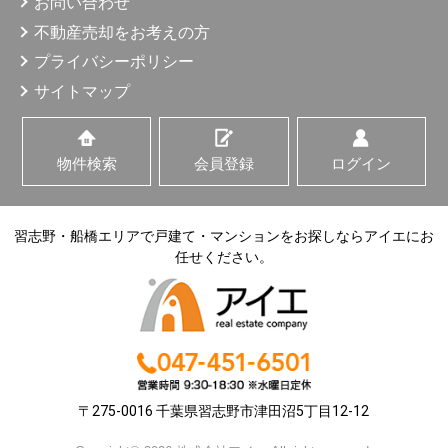
お問い合わせ
サービスの提供。
（4）上記1、3の商品・情報・サービス提供のための郵
不動産売却をお考えの方
便物、電話、電子メール等による営業活動、及びアンケ
ートのお願い等のマーケティング活動、顧客動向分析ま
プライバシーポリシー
たは商品開発等の調査分析。
サイトマップ
情報、サービスの提供は、ご本人からの申出がありましたら
取り止めさせていただきます。
物件検索
会員登録
ログイン
5. 個人情報の第三者への提供
当社が保有する個人情報は、以下の場合に、第三者へ提供さ
れます。
習志野・船橋エリアで戸建て・マンションをお探しならアイエにお
（1）ご本人の同意がある場合。
任せください。
（2）法令の規定に基づく場合。
（3）人の生命、身体または財産の保護のため必要があ
る場合であって、ご本人の同意を得ることが困難である
場合。
（4）公衆衛生の向上または児童の健全な育成の推進の
ため特に必要がある場合であって、ご本人の同意を得る
ことが困難であるとき。
（5）国の機関もしくは地方公共団体、またはその委託
〒275-0016 千葉県習志野市津田沼5丁目12-12
を受けたものが法令の定める事務を遂行することに対し
て協力する必要がある場合であって、ご本人の同意を得