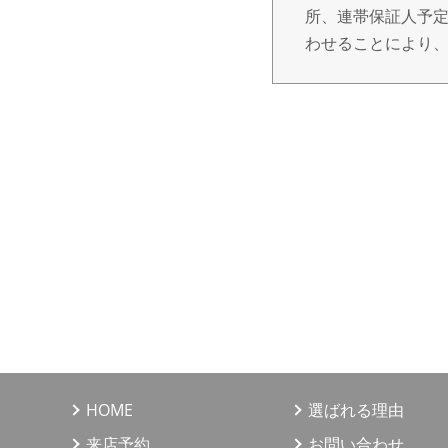
所、連帯保証人予定
わせることにより
3. 個人情報の取
個人情報の取得は
だき、ご本人の同
報を第三者へ提供
4. 個人情報の利
（1）不動産の売買
（2）上記1の利用
（3）当社が取り扱
（4）上記1、3の
びアンケートのお
HOME
選ばれる理由
情報、サービスの
来店予約
お問い合わせ