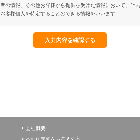
者の情報、その他お客様から提供を受けた情報において、1つ
、お客様個人を特定することのできる情報をいいます。
得、利用、提供
、適正な手段によって行うとともに、利用目的の公表、通知、
意なく、利用目的の範囲を超えた個人情報の取扱いはいたしま
・開示等する場合は、法令の定める手続きに則って行います。
用目的
、賃貸、仲介、管理等の取引に関する契約の履行、及び情報、
目的の達成に必要な範囲での、個人情報の第三者への提供。
う商品に関する契約の履行、情報、サービスの提供。
商品・情報・サービス提供のための郵便物、電話、電子メール
願い等のマーケティング活動、顧客動向分析または商品開発等
会社概要
提供は、ご本人からの申出がありましたら取り止めさせていた
不動産売却をお考えの方