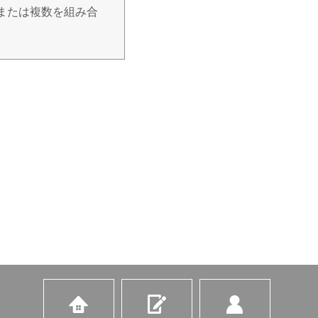
または複数を組み合
明示等をさせていた
せん。また、個人情
サービスの提供。
等による営業活動、及
の調査分析。
だきます。