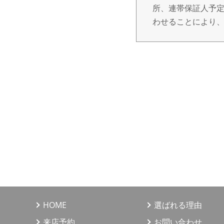
所、連帯保証人予定
わせることにより
3. 個人情報の取
個人情報の取得は
だき、ご本人の同
報を第三者へ提供
4. 個人情報の利
（1）不動産の売買
（2）上記1の利用
（3）当社が取り扱
（4）上記1、3の
びアンケートのお
HOME
選ばれる理由
情報、サービスの
来店予約
お問い合わせ