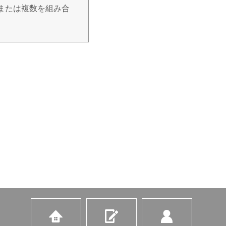
または複数を組み合
明示等をさせていた
せん。また、個人情
サービスの提供。
等による営業活動、及
の調査分析。
だきます。