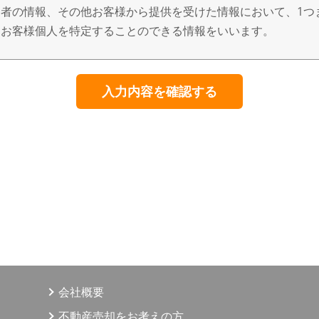
者の情報、その他お客様から提供を受けた情報において、1つ
、お客様個人を特定することのできる情報をいいます。
得、利用、提供
、適正な手段によって行うとともに、利用目的の公表、通知、
意なく、利用目的の範囲を超えた個人情報の取扱いはいたしま
・開示等する場合は、法令の定める手続きに則って行います。
用目的
、賃貸、仲介、管理等の取引に関する契約の履行、及び情報、
目的の達成に必要な範囲での、個人情報の第三者への提供。
う商品に関する契約の履行、情報、サービスの提供。
商品・情報・サービス提供のための郵便物、電話、電子メール
願い等のマーケティング活動、顧客動向分析または商品開発等
会社概要
提供は、ご本人からの申出がありましたら取り止めさせていた
不動産売却をお考えの方