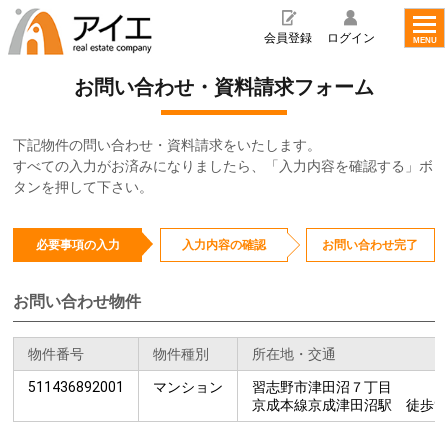
toggl
navig
会員登録
ログイン
MENU
お問い合わせ・資料請求フォーム
下記物件の問い合わせ・資料請求をいたします。
すべての入力がお済みになりましたら、「入力内容を確認する」ボ
タンを押して下さい。
必要事項の入力
入力内容の確認
お問い合わせ完了
お問い合わせ物件
物件番号
物件種別
所在地・交通
511436892001
マンション
習志野市津田沼７丁目
京成本線京成津田沼駅 徒歩
9