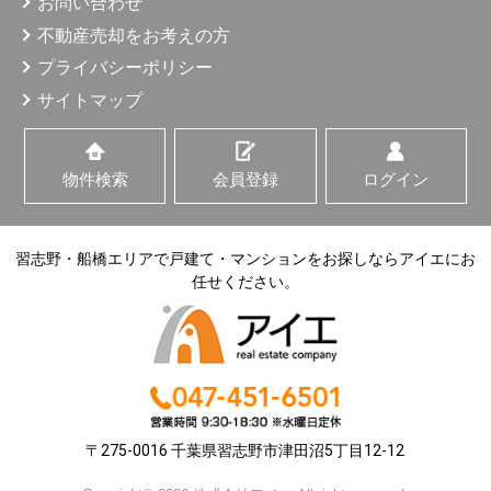
お問い合わせ
サービスの提供。
（4）上記1、3の商品・情報・サービス提供のための郵
不動産売却をお考えの方
便物、電話、電子メール等による営業活動、及びアンケ
ートのお願い等のマーケティング活動、顧客動向分析ま
プライバシーポリシー
たは商品開発等の調査分析。
サイトマップ
情報、サービスの提供は、ご本人からの申出がありましたら
取り止めさせていただきます。
物件検索
会員登録
ログイン
5. 個人情報の第三者への提供
当社が保有する個人情報は、以下の場合に、第三者へ提供さ
れます。
習志野・船橋エリアで戸建て・マンションをお探しならアイエにお
（1）ご本人の同意がある場合。
任せください。
（2）法令の規定に基づく場合。
（3）人の生命、身体または財産の保護のため必要があ
る場合であって、ご本人の同意を得ることが困難である
場合。
（4）公衆衛生の向上または児童の健全な育成の推進の
ため特に必要がある場合であって、ご本人の同意を得る
ことが困難であるとき。
（5）国の機関もしくは地方公共団体、またはその委託
〒275-0016 千葉県習志野市津田沼5丁目12-12
を受けたものが法令の定める事務を遂行することに対し
て協力する必要がある場合であって、ご本人の同意を得