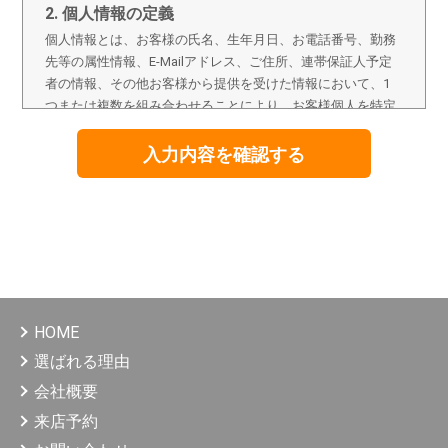
2. 個人情報の定義
個人情報とは、お客様の氏名、生年月日、お電話番号、勤務
先等の属性情報、E-Mailアドレス、ご住所、連帯保証人予定
者の情報、その他お客様から提供を受けた情報において、1
つまたは複数を組み合わせることにより、お客様個人を特定
することのできる情報をいいます。
3. 個人情報の取得、利用、提供
個人情報の取得は、適正な手段によって行うとともに、利用
目的の公表、通知、明示等をさせていただき、ご本人の同意
なく、利用目的の範囲を超えた個人情報の取扱いはいたしま
せん。また、個人情報を第三者へ提供・開示等する場合は、
法令の定める手続きに則って行います。
HOME
4. 個人情報の利用目的
（1）不動産の売買、賃貸、仲介、管理等の取引に関す
選ばれる理由
る契約の履行、及び情報、サービスの提供。
会社概要
（2）上記1の利用目的の達成に必要な範囲での、個人情
報の第三者への提供。
来店予約
（3）当社が取り扱う商品に関する契約の履行、情報、