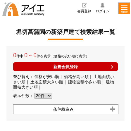
toggl
navig
会員登録
ログイン
MENU
堀切菖蒲園の新築戸建て検索結果一覧
0
0～0
件中
件を表示（価格の安い順に表示）
新規会員登録
並び替え：
価格が安い順
｜
価格が高い順
｜
土地面積小
さい順
｜
土地面積大きい順
｜
建物面積小さい順
｜
建物
面積大きい順
｜
表示件数：
条件絞込み