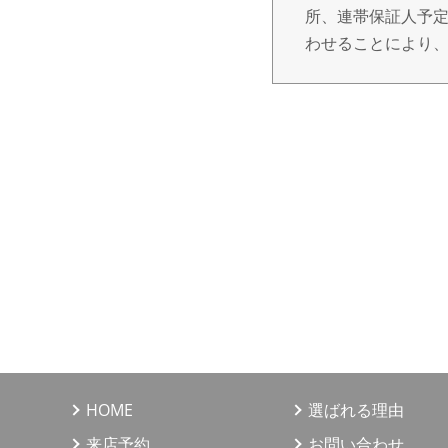
所、連帯保証人予定
わせることにより
3. 個人情報の取
個人情報の取得は
だき、ご本人の同
報を第三者へ提供
4. 個人情報の利
（1）不動産の売買
（2）上記1の利用
（3）当社が取り扱
（4）上記1、3の
びアンケートのお
HOME
選ばれる理由
情報、サービスの
来店予約
お問い合わせ