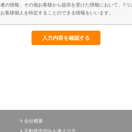
者の情報、その他お客様から提供を受けた情報において、1つ
、お客様個人を特定することのできる情報をいいます。
得、利用、提供
、適正な手段によって行うとともに、利用目的の公表、通知、
意なく、利用目的の範囲を超えた個人情報の取扱いはいたしま
・開示等する場合は、法令の定める手続きに則って行います。
用目的
、賃貸、仲介、管理等の取引に関する契約の履行、及び情報、
目的の達成に必要な範囲での、個人情報の第三者への提供。
う商品に関する契約の履行、情報、サービスの提供。
商品・情報・サービス提供のための郵便物、電話、電子メール
願い等のマーケティング活動、顧客動向分析または商品開発等
会社概要
提供は、ご本人からの申出がありましたら取り止めさせていた
不動産売却をお考えの方