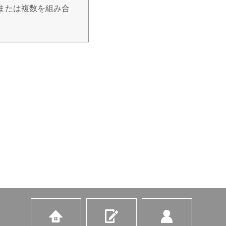
または複数を組み合
明示等をさせていた
せん。また、個人情
サービスの提供。
等による営業活動、及
の調査分析。
だきます。